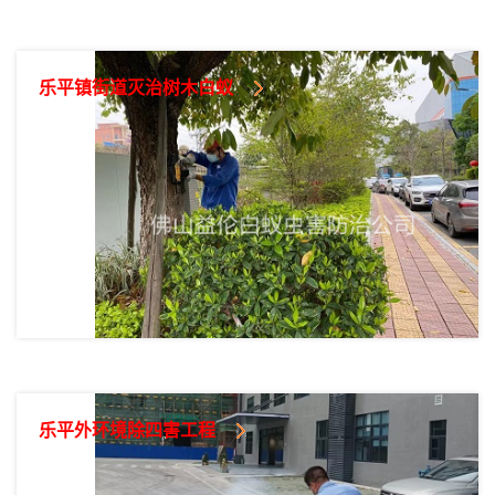
乐平镇街道灭治树木白蚁
乐平外环境除四害工程