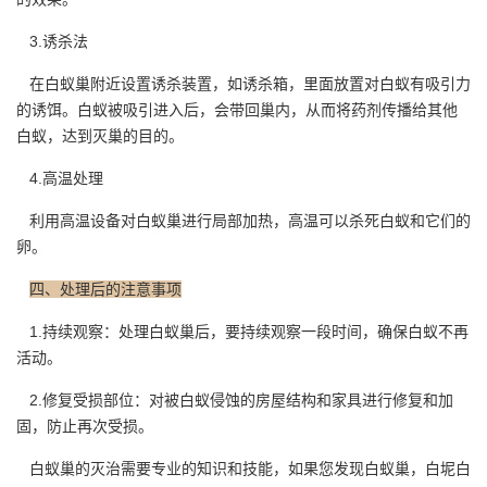
3.诱杀法
在白蚁巢附近设置诱杀装置，如诱杀箱，里面放置对白蚁有吸引力
的诱饵。白蚁被吸引进入后，会带回巢内，从而将
药剂传播
给其他
白蚁，达到灭巢的目的。
4.高温处理
利用高温设备对白蚁巢进行局部加热，高温可以杀死白蚁和它们的
卵。
四、处理后的注意事项
1.持续观察：处理白蚁巢后，要持续观察一段时间，确保白蚁不再
活动。
2.修复受损部位：对被白蚁侵蚀的房屋结构和家具进行
修复和加
固
，防止再次受损。
白蚁巢的灭治需要专业的知识和技能，如果您发现白蚁巢，白坭白