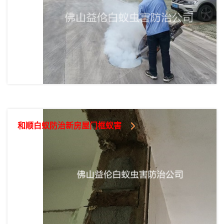
和顺白蚁防治新房屋门框蚁害