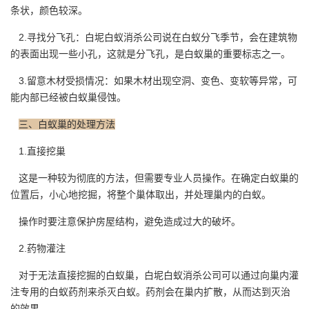
条状，颜色较深。
2.寻找分飞孔：白坭白蚁消杀公司说在白蚁分飞季节，会在建筑物
的表面出现一些小孔，这就是
分飞孔
，是白蚁巢的重要标志之一。
3.留意木材受损情况：如果木材出现空洞、变色、变软等异常，可
能内部已经被白蚁巢侵蚀。
三、白蚁巢的处理方法
1.直接挖巢
这是一种较为彻底的方法，但需要专业人员操作。在确定白蚁巢的
位置后，小心地挖掘，将整个巢体取出，并处理巢内的白蚁。
操作时要注意保护
房屋结构
，避免造成过大的破坏。
2.药物灌注
对于无法直接挖掘的白蚁巢，白坭白蚁消杀公司可以通过向巢内灌
注专用的白蚁药剂来杀灭白蚁。药剂会在巢内扩散，从而达到灭治
的效果。