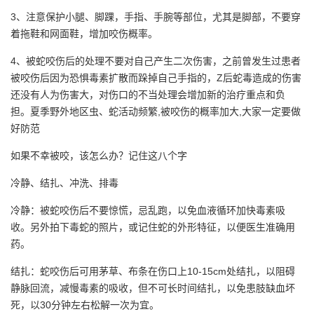
3、注意保护小腿、脚踝，手指、手腕等部位，尤其是脚部，不要穿
着拖鞋和网面鞋，增加咬伤概率。
4、被蛇咬伤后的处理不要对自己产生二次伤害，之前曾发生过患者
被咬伤后因为恐惧毒素扩散而跺掉自己手指的，Z后蛇毒造成的伤害
还没有人为伤害大，对伤口的不当处理会增加新的治疗重点和负
担。夏季野外地区虫、蛇活动频繁,被咬伤的概率加大,大家一定要做
好防范
如果不幸被咬，该怎么办？记住这八个字
冷静、结扎、冲洗、排毒
冷静：被蛇咬伤后不要惊慌，忌乱跑，以免血液循环加快毒素吸
收。另外拍下毒蛇的照片，或记住蛇的外形特征，以便医生准确用
药。
结扎：蛇咬伤后可用茅草、布条在伤口上10-15cm处结扎，以阻碍
静脉回流，减慢毒素的吸收，但不可长时间结扎，以免患肢缺血坏
死，以30分钟左右松解一次为宜。