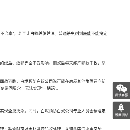
不治本”，甚至让白蚁越躲越深。
普通杀虫剂到底能不能搞定
的蚁后、蚁卵完全不受影响。而蚁后每天能产卵数千枚，杀
四散逃跑，白坭预防白蚁公司说可能在房屋其他角落建立新
剂带回巢穴，无法实现“一锅端”。
实现全巢灭杀。同时，白坭预防白蚁公司专业人员会精准定
理；装修时可对木材进行防蚁处理，从源头
降低虫害
风险。