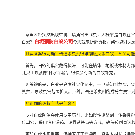
家里木柜突然出现蛀洞、墙角冒出飞虫，大概率是白蚁在“作
白坭预防白蚁公司
白蚁
？
今天就来拆解真相，帮你避开灭
其实答案很明确：普通杀虫剂很难彻底灭杀白蚁，甚至可能
首先，白蚁的巢穴藏得极深，可能在墙体、地板或木材内部
几只工蚁就像“杯水车薪”，很快会有新的白蚁补充。
更关键的是，白蚁是高度社会化昆虫，一旦感知到危险，会
巢穴，导致虫害范围扩大。此外，普通杀虫剂的成分主要针对
那正确的灭蚁方式是什么？
专业
白蚁防治
会使用专用药剂，比如慢性诱杀剂、传染性粉
位巢穴，采用钻孔灌药、设置诱杀点等方式，确保药剂直达
预防白蚁也很重要：保持家居干燥通风，避免木材长期接触