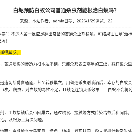
白坭预防白蚁公司普通杀虫剂能根治白蚁吗？
来源：本站
作者：admin
日期：2026/1/29
浏览：
22
祟”！不少人第一反应是翻出常备的普通杀虫剂猛喷，可结果往往是“治标
蚁坑！
适得其反。
，普通喷雾的渗透力根本达不到，只能杀死表面零星的
工蚁
，藏在巢穴里
迅速切断觅食通道，甚至转移巢穴。用普通杀虫剂喷洒后，幸存的白蚁会
飞虫、爬虫，对白蚁的毒性不足，且缺乏连锁灭杀效果——白蚁不会将药
剂，工蚁接触后会带回巢穴，通过喂食、接触等方式传染给蚁后和同伴，
核心，从根源上解决问题。
地面；定期检查木质家具、墙角、地板，发现蛀洞、粉末状排泄物及时处