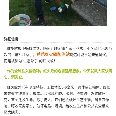
详细信息
散步时被小蚂蚁蜇到，瞬间红肿刺痛？家里花盆、小区草坪出现凸
芦苞红火蚁防治站
起的土堆？注意了，
说这可能不是普通蚂蚁，
而是被称为“生态杀手”的红火蚁！
作为全球性入侵物种，红火蚁的危害远超想象，今天就教大家认清
它、消灭它。
红火蚁外形有明显特征，工蚁体长3-6毫米，通体呈红褐色，腹部
末端有尖锐毒刺，被蜇后会出现红肿、水泡，严重时引发过敏休
克，甚至危及生命。除了伤人，它们还会破坏生态平衡，啃食农作
物、叮咬家禽家畜，破坏电路、堤坝，给农业生产和公共安全带来
极大隐患。