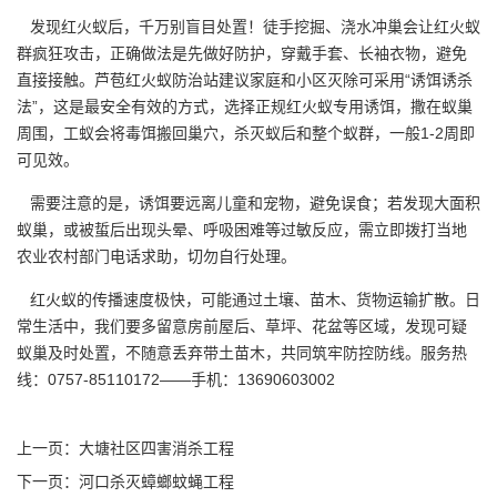
发现
红火蚁
后，千万别盲目处置！徒手挖掘、浇水冲巢会让红火蚁
群疯狂攻击，正确做法是先做好防护，穿戴手套、长袖衣物，避免
直接接触。芦苞红火蚁防治站建议家庭和小区灭除可采用“诱饵诱杀
法”，这是最安全有效的方式，选择正规红火蚁专用诱饵，撒在蚁巢
周围，工蚁会将毒饵搬回巢穴，杀灭蚁后和整个蚁群，一般1-2周即
可见效。
需要注意的是，诱饵要远离儿童和宠物，避免误食；若发现大面积
蚁巢，或被蜇后出现头晕、呼吸困难等过敏反应，需立即拨打当地
农业农村部门电话求助，切勿自行处理。
红火蚁的传播速度极快，可能通过土壤、苗木、货物运输扩散。日
常生活中，我们要多留意房前屋后、草坪、花盆等区域，发现可疑
蚁巢及时处置，不随意丢弃带土苗木，共同筑牢
防控防线
。服务热
线：0757-85110172——手机：13690603002
上一页：
大塘社区四害消杀工程
下一页：
河口杀灭蟑螂蚊蝇工程