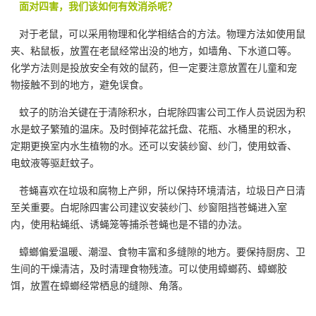
面对四害，我们该如何有效消杀呢？
对于老鼠，可以采用物理和化学相结合的方法。物理方法如使用
鼠
夹、粘鼠板
，放置在老鼠经常出没的地方，如墙角、下水道口等。
化学方法则是投放安全有效的鼠药，但一定要注意放置在儿童和宠
物接触不到的地方，避免误食。
蚊子的防治关键在于清除积水，白坭除四害公司工作人员说因为积
水是蚊子繁殖的温床。及时倒掉花盆托盘、花瓶、水桶里的积水，
定期更换室内水生植物的水。还可以安装纱窗、纱门，使用蚊香、
电蚊液等驱赶蚊子。
苍蝇喜欢在垃圾和腐物上产卵，所以保持环境清洁，垃圾日产日清
至关重要。白坭除四害公司建议安装纱门、纱窗阻挡苍蝇进入室
内，使用粘蝇纸、诱蝇笼等捕杀苍蝇也是不错的办法。
蟑螂偏爱温暖、潮湿、食物丰富和多缝隙的地方。要保持厨房、卫
生间的干燥清洁，
及时清理
食物残渣。可以使用蟑螂药、蟑螂胶
饵，放置在蟑螂经常栖息的缝隙、角落。