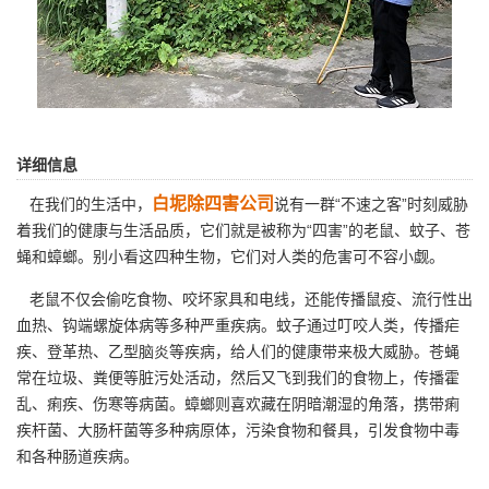
详细信息
白坭除四害公司
在我们的生活中，
说有一群“不速之客”时刻威胁
着我们的健康与生活品质，它们就是被称为“四害”的老鼠、蚊子、苍
蝇和蟑螂。别小看这四种生物，它们对人类的危害可不容小觑。
老鼠不仅会偷吃食物、咬坏家具和电线，还能传播鼠疫、流行性出
血热、钩端螺旋体病等多种严重疾病。蚊子通过叮咬人类，传播疟
疾、登革热、乙型脑炎等疾病，给人们的健康带来极大威胁。
苍蝇
常在垃圾、粪便等脏污处活动，然后又飞到我们的食物上，传播霍
乱、痢疾、伤寒等病菌。蟑螂则喜欢藏在阴暗潮湿的角落，携带痢
疾杆菌、大肠杆菌等多种病原体，污染食物和餐具，引发食物中毒
和各种肠道疾病。